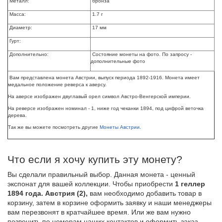
Металл:
бронза
Масса:
1.7 г
Диаметр:
17 мм
Гурт:
Дополнительно:
Состояние монеты на фото. По запросу -
дополнительные фото
Вам представлена монета Австрии, выпуск периода 1892-1916. Монета имеет
медальное положение реверса к аверсу.
На аверсе
изображен двуглавый орел
символ Австро-Венгерской империи.
На реверсе изображен номинал - 1, ниже год чеканки 1894, под цифрой веточка
дерева.
Так же вы можете посмотреть другие
Монеты Австрии.
Что если я хочу купить эту монету?
Вы сделали правильный выбор. Данная монета - ценный
экспонат для вашей коллекции. Чтобы приобрести
1 геллер
1894 года. Австрия (2),
вам необходимо добавить товар в
корзину, затем в корзине оформить заявку и наши менеджеры
вам перезвонят в кратчайшее время. Или же вам нужно
позвонить по номерам наших контактов и оформить заказ