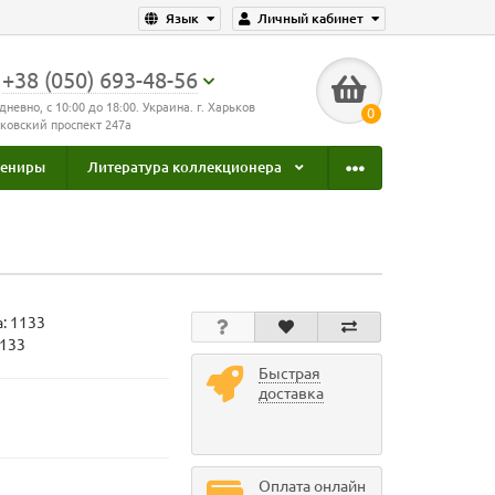
Язык
Личный кабинет
+38 (050) 693-48-56
дневно, с 10:00 до 18:00. Украина. г. Харьков
0
ковский проспект 247а
увениры
Литература коллекционера
а:
1133
1133
Быстрая
доставка
Оплата онлайн