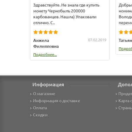
Здравствуйте. Не знала где купить
Добрый
монету Чернобыль 200000
номина
карбованцев. Нашла) Упаковали
Володи
отлично. С..
перемо
07.02.2019
Анжела
Татьян
Филипповна
Подроб
Подробнее...
Информация
Допо
О магазине
Продат
Информация о доставке
Карта 
Оплата
Стран
Скидки