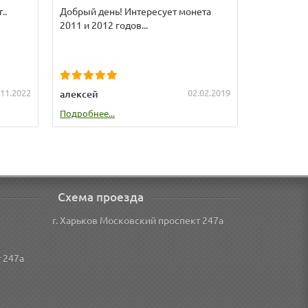
..
Добрый день! Интересует монета
У меня ест
2011 и 2012 годов...
.11.2022
02.02.2019
алексей
Сайкал
Подробнее...
Подробнее.
Схема проезда
г. Харьков Московский проспект 247а
 247а