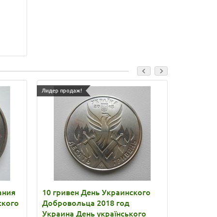
Лидер продаж!
Лидер прода
ания
10 гривен День Украинского
10 грив
ского
Добровольца 2018 год
Вооруже
Украина День українського
2020 год