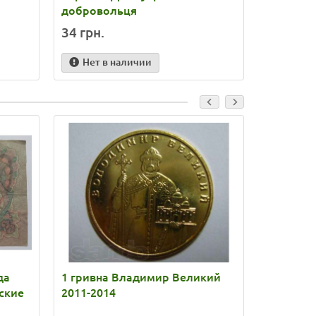
добровольця
Сили Збр
34 грн.
32 грн.
Нет в наличии
Нет в
да
1 гривна Владимир Великий
5 раппен
ские
2011-2014
Швейца