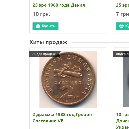
25 эре 1968 года Дания
25 эр
10 грн.
7 грн
Купить
К
Хиты продаж
Лидер продаж!
Лидер п
2 драхмы 1988 год Греция
10 гр
Состояние VF
Донец
Укра