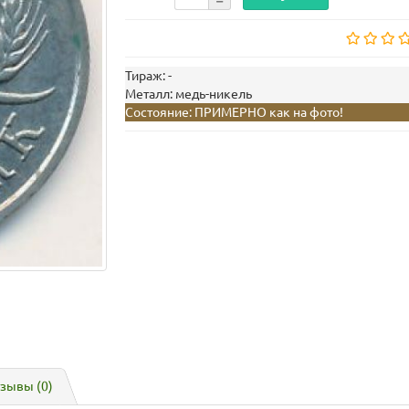
Тираж:
-
Металл:
медь-никель
Состояние:
ПРИМЕРНО как на фото!
зывы (0)