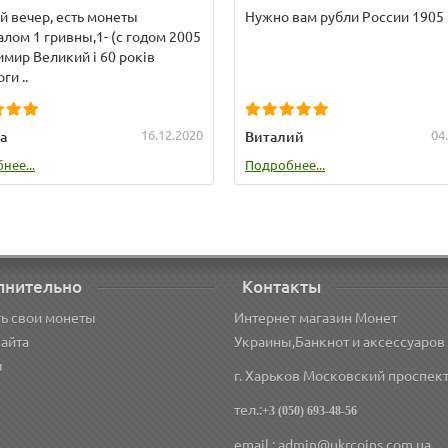
 вечер, есть монеты
Нужно вам рубли России 1905 г
лом 1 гривны,1- (с годом 2005
мир Великий і 60 років
ги ..
16.12.2020
04
а
Виталий
нее...
Подробнее...
лнительно
Контакты
ь свои монеты
Интернет магазин Монет
сайта
Украины,Банкнот и аксессуаров
ы
г. Харьков Московский проспект
тел.:
+3 (050) 693-48-56
email : admin@ukrcoins.com.ua