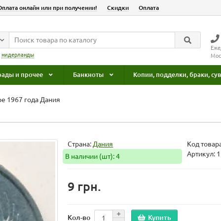
Оплата онлайн или при получении!
Скидки
Оплата
Еже
:
нидерланды
Мос
рады и прочее
Банкноты
Копии, подделки, браки, с
ре 1967 года Дания
Страна:
Дания
Код товар
Артикул: 
В наличии (шт): 4
9 грн.
Купить
Кол-во