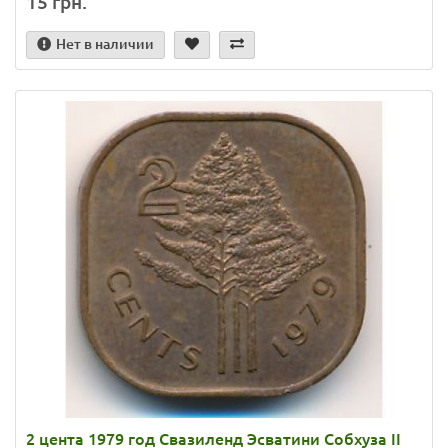
15 грн.
Нет в наличии
2 цента 1979 год Свазиленд Эсватини Cобхуза II