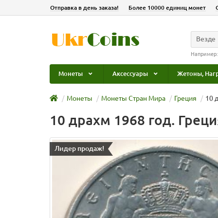
Отправка в день заказа!
Более 10000 единиц монет
Везде
Например
Монеты
Аксессуары
Жетоны, Наг
Монеты
Монеты Стран Мира
Греция
10 
10 драхм 1968 год. Греци
Лидер продаж!