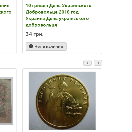
ания
10 гривен День Украинского
10 грив
ского
Добровольца 2018 год
Вооруже
Украина День українського
2020 год
добровольця
Сили Збр
34 грн.
32 грн.
Нет в наличии
Нет в