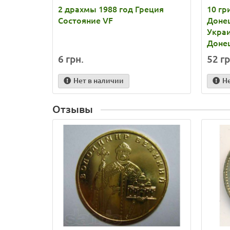
2 драхмы 1988 год Греция
10 гр
Состояние VF
Донец
Укра
Доне
6 грн.
52 гр
Нет в наличии
Н
Отзывы