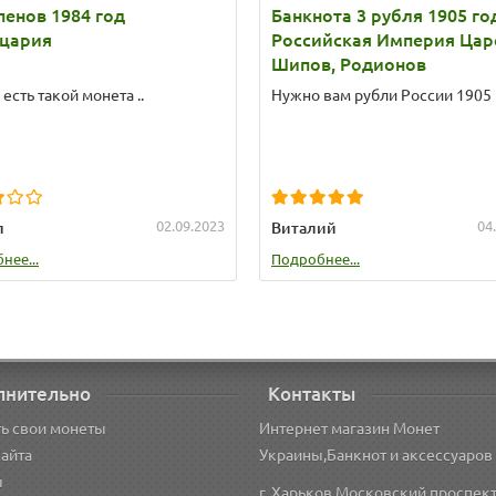
пенов 1984 год
Банкнота 3 рубля 1905 го
цария
Российская Империя Цар
Шипов, Родионов
 есть такой монета ..
Нужно вам рубли России 1905 г
02.09.2023
04
л
Виталий
нее...
Подробнее...
лнительно
Контакты
ь свои монеты
Интернет магазин Монет
сайта
Украины,Банкнот и аксессуаров
ы
г. Харьков Московский проспект