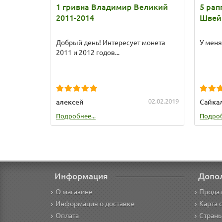
1 гривна Владимир Великий
5 рап
2011-2014
Швей
Добрый день! Интересует монета
У меня
2011 и 2012 годов...
02.02.2019
алексей
Сайка
Подробнее...
Подроб
Информация
Допо
О магазине
Продат
Информация о доставке
Карта 
Оплата
Стран