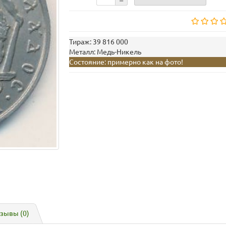
Тираж:
39 816 000
Металл:
Медь-Никель
Состояние:
примерно как на фото!
зывы (0)