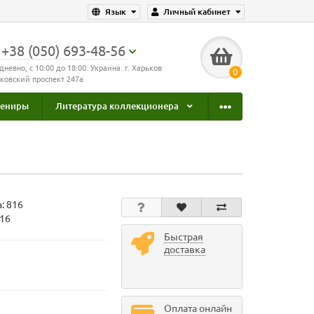
Язык
Личный кабинет
+38 (050) 693-48-56
дневно, с 10:00 до 18:00. Украина. г. Харьков
0
ковский проспект 247а
увениры
Литература коллекционера
а:
816
816
Быстрая
доставка
Оплата онлайн