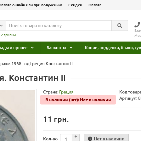
Оплата онлайн или при получении!
Скидки
Оплата
Еже
:
2 гривны
Мос
рады и прочее
Банкноты
Копии, подделки, браки, с
драхм 1968 год Греция Константин II
я. Константин II
Страна:
Греция
Код товар
Артикул: 
В наличии (шт): Нет в наличии
11 грн.
Нет в наличии
Кол-во