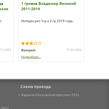
да
1 гривна Владимир Великий
2 гривн
ские
2011-2014
2018 год
Ярослав
..
Интересуют 1гр и 2 гр 2019 года..
В чем ее ц
больше че
Покрайней 
пок..
.11.2022
17.01.2020
Валерий
Иван
Подробнее...
Подробнее.
Схема проезда
г. Харьков Московский проспект 247а
 247а