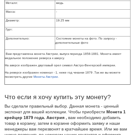
Металл:
медь
Масса:
-
Диаметр:
19.25 мм
Гурт:
Дополнительно:
Состояние монеты на фото. По запросу -
дополнительные фото
Вам представлена монета Австрии, выпуск периода 1858-1881. Монета имеет
медальное положение реверса к аверсу.
На аверсе
изображен двуглавый орел
символ Австро-Венгерской империи.
На реверсе изображен номинал - 1, ниже год чеканки 1879 .
Так же вы можете
посмотреть другие
Монеты Австрии.
Что если я хочу купить эту монету?
Вы сделали правильный выбор. Данная монета - ценный
экспонат для вашей коллекции. Чтобы приобрести
Монета 1
крейцер 1879 года. Австрия ,
вам необходимо добавить
товар в корзину, затем в корзине оформить заявку и наши
менеджеры вам перезвонят в кратчайшее время. Или же вам
нужно позвонить по номерам наших контактов и оформить