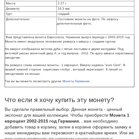
Масса:
2.27 г.
Диаметр:
16.3 мм.
Гурт:
гладкий
Дополнительно:
Состояние монеты на фото. По запросу -
дополнительные фото.
Вам представлена монета Евросоюза, Германии выпуск периода с 2002-2015 год.
Монета имеет медальное положение реверса к аверсу с гладким гуртом.
На аверсе
изображена веточка дуба с пятью листьями и двумя желудями. Под
веточкой указан монетный двор A, и год выпуска - 2011. По кругу аверса нарисованы
звездочки.
На реверсе слева номинал монеты - 1 евроцент. Вверху надпись "euro Cent". В
правой нижней стороне нарисован глобус , который пересекают 6 линий со
звездочками на концах.
Так же вы можете посмотреть другие
Монеты Германии.
Что если я хочу купить эту монету?
Вы сделали правильный выбор. Данная монета - ценный
экспонат для вашей коллекции. Чтобы приобрести
Монета 1
евроцент 2002-2015 год Германия.
, вам необходимо
добавить товар в корзину, затем в корзине оформить заявку и
наши менеджеры вам перезвонят в кратчайшее время. Или же
вам нужно позвонить по номерам наших контактов и