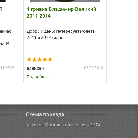
й
1 гривна Владимир Великий
200000 
2011-2014
Чернобыл
сертифи
сейчас
Добрый день! Интересует монета
Здравствуй
2011 и 2012 годов...
монету Че
де. И
карбованц
отлично. С.
.11.2019
02.02.2019
алексей
Анжела
Филиппов
Подробнее...
Подробнее.
Схема проезда
г. Харьков Московский проспект 247а