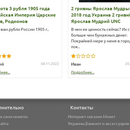
ота 3 рубля 1905 года
2 гривны Ярослав Мудры
ийская Империя Царские
2018 год Украина 2 гривні
в, Родионов
Ярослав Мудрий UNC
вам рубли России 1905 г..
В чем ее ценность сейчас? Их 
больше чем бумажных денег.
Покрайней мере у меня в горо
пок..
04.11.2022
20
ий
Иван
нее...
Подробнее...
лнительно
Контакты
ь свои монеты
Интернет магазин Монет
сайта
Украины,Банкнот и аксессуаров