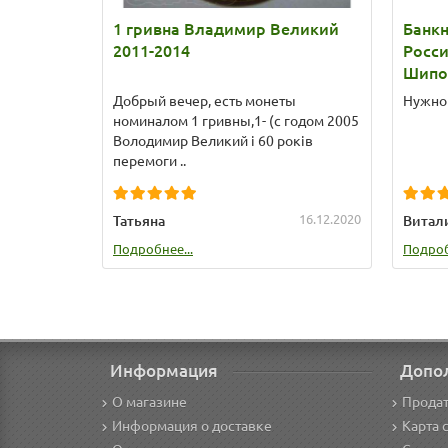
1 гривна Владимир Великий
Банкн
2011-2014
Росс
Шипо
Добрый вечер, есть монеты
Нужно 
номиналом 1 гривны,1- (с годом 2005
Володимир Великий і 60 років
перемоги ..
16.12.2020
Татьяна
Витал
Подробнее...
Подроб
Информация
Допо
О магазине
Продат
Информация о доставке
Карта 