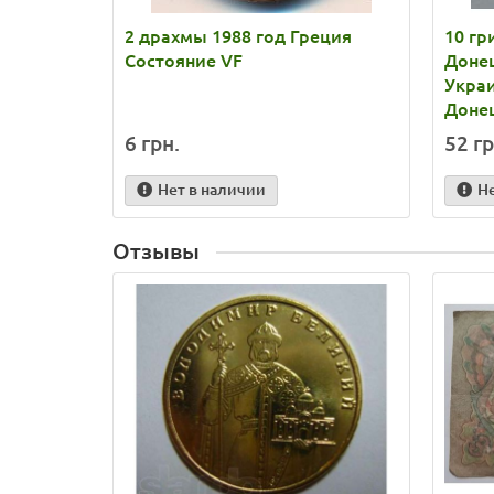
2 драхмы 1988 год Греция
10 гр
Состояние VF
Донец
Укра
Доне
6 грн.
52 гр
Нет в наличии
Н
Отзывы