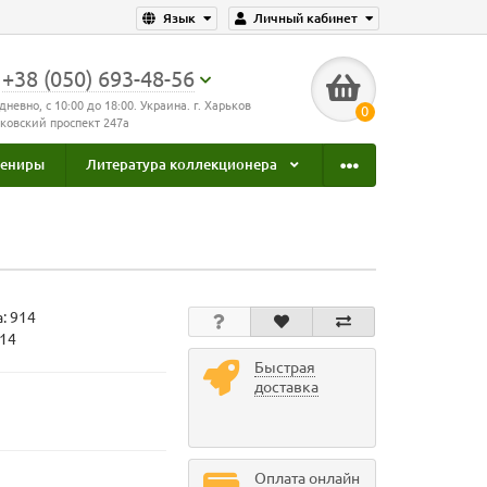
Язык
Личный кабинет
+38 (050) 693-48-56
дневно, с 10:00 до 18:00. Украина. г. Харьков
0
ковский проспект 247а
увениры
Литература коллекционера
а:
914
914
Быстрая
доставка
Оплата онлайн