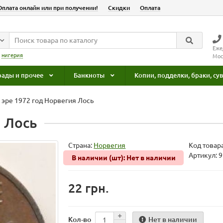
Оплата онлайн или при получении!
Скидки
Оплата
Еже
:
нигерия
Мос
рады и прочее
Банкноты
Копии, подделки, браки, с
 эре 1972 год Норвегия Лось
. Лось
Страна:
Норвегия
Код товар
Артикул: 
В наличии (шт): Нет в наличии
22 грн.
Нет в наличии
Кол-во