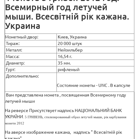
Всемирный год летучей
мыши. Всесвітній рік кажана.
Украина
Монетный двор:
Киев, Украина
Тираж:
20 000 штук
Металл:
Нейзильбер
Масса:
16,54 г.
Диаметр:
35 мм.
Гурт:
рифленый
Дополнительно:
Состояние монеты - UNC . В капсуле
Вам представлена монета , посвященная Всемирному году
летучей мыши
На реверсе Присутствует надпись НАЦІОНАЛЬНИЙ БАНК
УКРАЇНИ
.
5 ГРИВЕНЬ, стилизированный образ летучей мыши, рік карбування
монети 2012
На аверсе изображение кажана, надпись " Всесвітній рік
кажана".