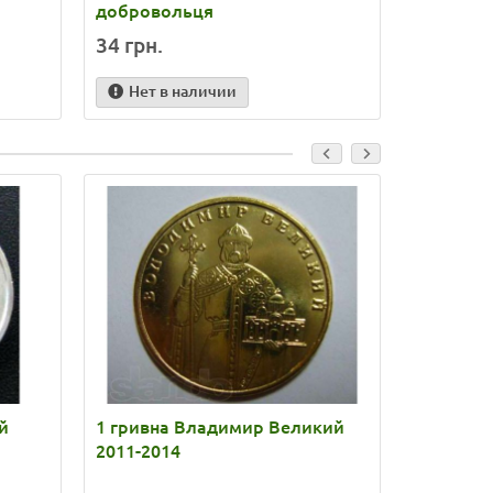
добровольця
Сили Збр
34 грн.
32 грн.
Нет в наличии
Нет в
й
1 гривна Владимир Великий
1/2 ново
2011-2014
Великоб