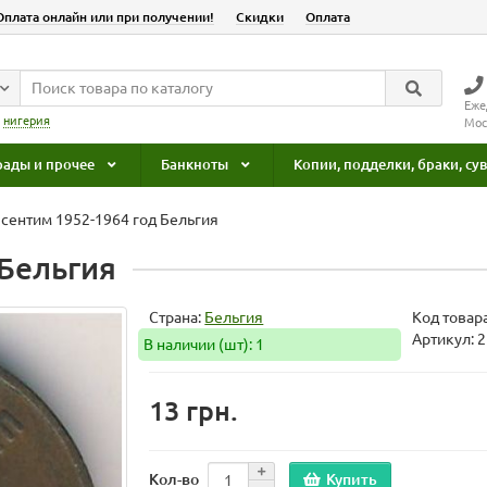
Оплата онлайн или при получении!
Скидки
Оплата
Еже
:
нигерия
Мос
рады и прочее
Банкноты
Копии, подделки, браки, с
 сентим 1952-1964 год Бельгия
 Бельгия
Страна:
Бельгия
Код товар
Артикул: 
В наличии (шт): 1
13 грн.
Купить
Кол-во