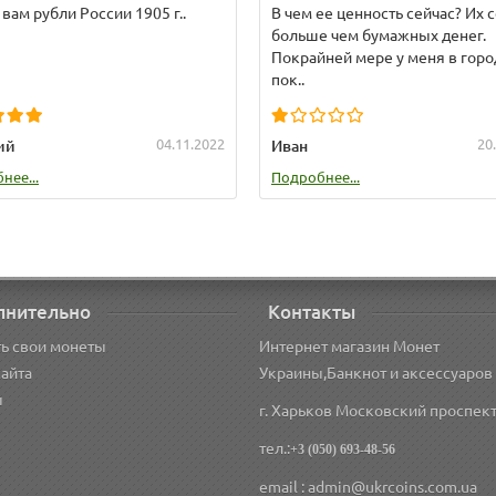
вам рубли России 1905 г..
В чем ее ценность сейчас? Их 
больше чем бумажных денег.
Покрайней мере у меня в горо
пок..
04.11.2022
20
ий
Иван
нее...
Подробнее...
лнительно
Контакты
ь свои монеты
Интернет магазин Монет
сайта
Украины,Банкнот и аксессуаров
ы
г. Харьков Московский проспект
тел.:
+3 (050) 693-48-56
email : admin@ukrcoins.com.ua