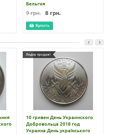
Бельгия
9 грн.
8 грн.
Купить
Лидер продаж!
Лидер прода
ания
10 гривен День Украинского
10 грив
ского
Добровольца 2018 год
Вооруже
Украина День українського
2020 год