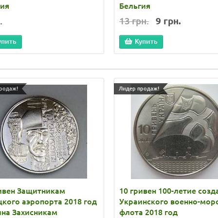
гия
Бельгия
.
13 грн.
9 грн.
упить
Купить
родаж!
Лидер продаж!
ивен Защитникам
10 гривен 100-летие созд
кого аэропорта 2018 год
Украинского военно-мор
ина Захисникам
флота 2018 год