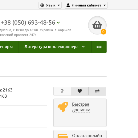
Язык
Личный кабинет
+38 (050) 693-48-56
дневно, с 10:00 до 18:00. Украина. г. Харьков
0
ковский проспект 247а
увениры
Литература коллекционера
а:
2163
2163
Быстрая
доставка
Оплата онлайн