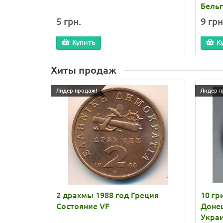
Бель
5 грн.
9 грн
Купить
К
Хиты продаж
Лидер продаж!
Лидер п
2 драхмы 1988 год Греция
10 гр
Состояние VF
Донец
Укра